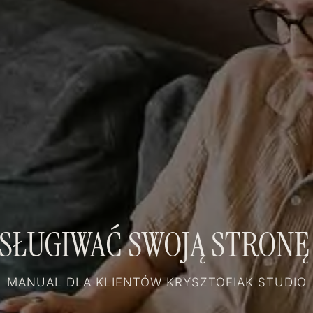
BSŁUGIWAĆ SWOJĄ STRON
MANUAL DLA KLIENTÓW KRYSZTOFIAK STUDIO