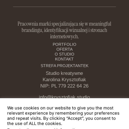
Pracownia marki specjalizująca się w meaningful
brandingu, identyfikacji wizualnej i stronach
internetowych.
PORTFOLIO
OFERTA
O STUDIO
KONTAKT
STREFA PROJEKTANTEK
Studio kreatywne
Karolina Krysztofiak
NIP: PL 779 222 64 26
info@krysztofiak.studio
PARTNERZY AFILACYJNI
We use cookies on our website to give you the most
Domeny i Hosting
relevant experience by remembering your preferences
and repeat visits. By clicking “Accept”, you consent to
Kreator stron www
the use of ALL the cookies.
Mockupy