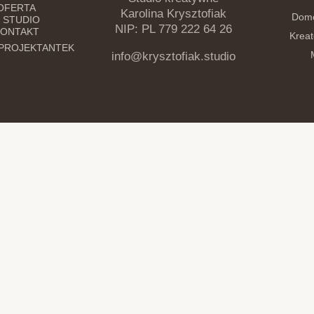
OFERTA
Karolina Krysztofiak
Dome
 STUDIO
NIP: PL 779 222 64 26
ONTAKT
Kreat
 PROJEKTANTEK
info@krysztofiak.studio