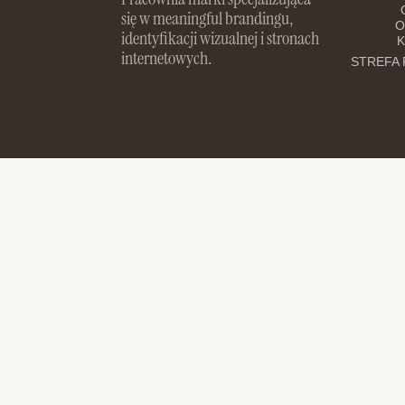
się w meaningful brandingu,
O
identyfikacji wizualnej i stronach
K
internetowych.
STREFA