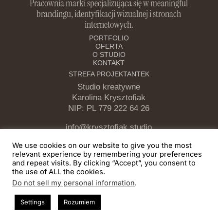
Pracownia marki specjalizująca się w meaningful
brandingu, identyfikacji wizualnej i stronach
internetowych.
PORTFOLIO
OFERTA
O STUDIO
KONTAKT
STREFA PROJEKTANTEK
Studio kreatywne
Karolina Krysztofiak
NIP: PL 779 222 64 26
info@krysztofiak.studio
PARTNERZY AFILACYJNI
We use cookies on our website to give you the most
Domeny i Hosting
relevant experience by remembering your preferences
and repeat visits. By clicking “Accept”, you consent to
Kreator stron www
the use of ALL the cookies.
Mockupy
Do not sell my personal information
.
Settings
Rozumiem