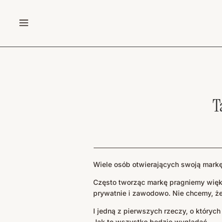
a
T
Wiele osób otwierających swoją markę 
Często tworząc markę pragniemy większ
prywatnie i zawodowo. Nie chcemy, że
I jedną z pierwszych rzeczy, o których
Jak to wszystko będzie wyglądać.