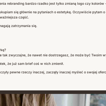
nia rebranding bardzo rzadko jest tylko zmianą logo czy kolorów 
 skupiam się głównie na pytaniach o estetykę. Oczywiście pytam o r
ajważniejsza część.
magają zatrzymania się.
rkę?
oże tak zwyczajne, że nawet nie dostrzegasz, że może być Twoim 
tek, że już sam brief coś w nich zmienił.
zyły pewne rzeczy inaczej, zaczęły inaczej myśleć o swojej oferc