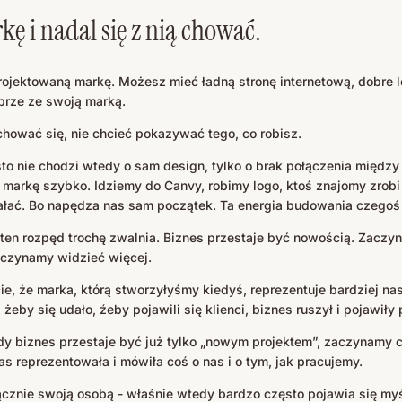
ę i nadal się z nią chować.
rojektowaną markę. Możesz mieć ładną stronę internetową, dobre
obrze ze swoją marką.
hować się, nie chcieć pokazywać tego, co robisz.
o nie chodzi wtedy o sam design, tylko o brak połączenia między 
markę szybko. Idziemy do Canvy, robimy logo, ktoś znajomy zrobi s
ałać. Bo napędza nas sam początek. Ta energia budowania czegoś
 ten rozpęd trochę zwalnia. Biznes przestaje być nowością. Zaczy
zaczynamy widzieć więcej.
e, że marka, którą stworzyłyśmy kiedyś, reprezentuje bardziej nas 
eby się udało, źeby pojawili się klienci, biznes ruszył i pojawiły 
edy biznes przestaje być już tylko „nowym projektem”, zaczynamy
s reprezentowała i mówiła coś o nas i o tym, jak pracujemy.
znie swoją osobą - właśnie wtedy bardzo często pojawia się myś